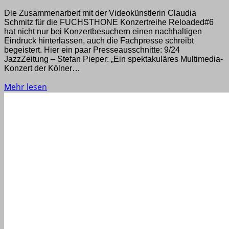
Die Zusammenarbeit mit der Videokünstlerin Claudia
Schmitz für die FUCHSTHONE Konzertreihe Reloaded#6
hat nicht nur bei Konzertbesuchern einen nachhaltigen
Eindruck hinterlassen, auch die Fachpresse schreibt
begeistert. Hier ein paar Presseausschnitte: 9/24
JazzZeitung – Stefan Pieper: „Ein spektakuläres Multimedia-
Konzert der Kölner…
Mehr lesen