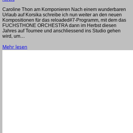
Caroline Thon am Komponieren Nach einem wunderbaren
Urlaub auf Korsika schreibe ich nun weiter an den neuen
Kompositionen für das reloaded#7-Programm, mit dem das
FUCHSTHONE ORCHESTRA dann im Herbst diesen
Jahres auf Tournee und anschliessend ins Studio gehen
wird, um…
Mehr lesen