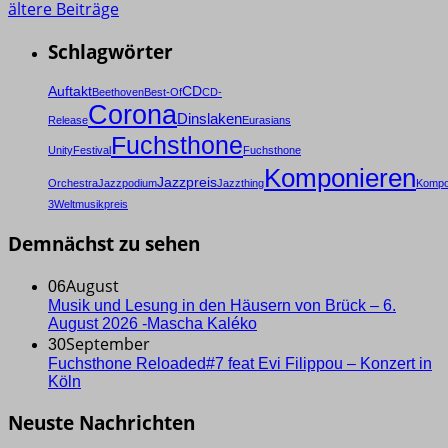
ältere Beiträge
Schlagwörter
Auftakt
CD
Beethoven
Best-Of
CD-
Corona
Dinslaken
Release
Eurasians
Fuchsthone
Unity
Festival
Fuchsthone
Komponieren
Jazzpreis
Orchestra
Jazzpodium
Jazzthing
Kompo
3
Weltmusikpreis
Demnächst zu sehen
August
06
Musik und Lesung in den Häusern von Brück – 6.
August 2026 -Mascha Kaléko
September
30
Fuchsthone Reloaded#7 feat Evi Filippou – Konzert in
Köln
Neuste Nachrichten