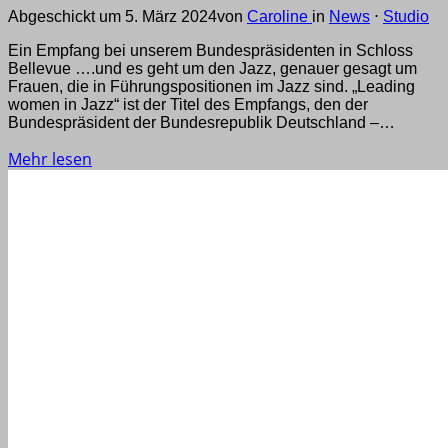
Abgeschickt um 5. März 2024
von
Caroline
in
News
⋅
Studio
Ein Empfang bei unserem Bundespräsidenten in Schloss
Bellevue ….und es geht um den Jazz, genauer gesagt um
Frauen, die in Führungspositionen im Jazz sind. „Leading
women in Jazz“ ist der Titel des Empfangs, den der
Bundespräsident der Bundesrepublik Deutschland –…
Mehr lesen