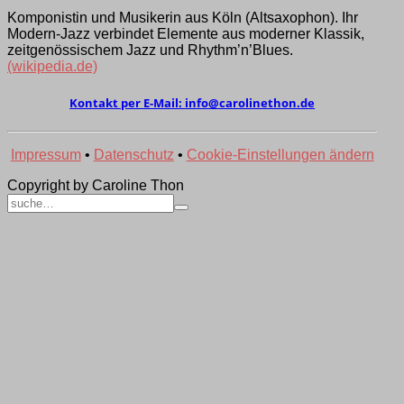
Komponistin und Musikerin aus Köln (Alt­saxo­phon). Ihr
Modern-Jazz verbindet Elemen­te aus moder­ner Klassik,
zeit­genös­sischem Jazz und Rhythm’­n’Blues.
(wikipedia.de)
Kontakt per E-Mail:
ed.nohtenilorac@ofni
Impressum
•
Datenschutz
•
Cookie-Einstellungen ändern
Copyright by Caroline Thon