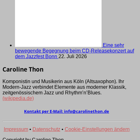
Eine sehr
bewegende Begegnung beim CD-Releasekonzert auf
dem Jazzfest Bonn
22. Juli 2026
Caroline Thon
Komponistin und Musikerin aus Köln (Alt­saxo­phon). Ihr
Modern-Jazz verbindet Elemen­te aus moder­ner Klassik,
zeit­genös­sischem Jazz und Rhythm’­n’Blues.
(wikipedia.de)
Kontakt per E-Mail:
ed.nohtenilorac@ofni
Impressum
•
Datenschutz
•
Cookie-Einstellungen ändern
Copyright by Caroline Thon