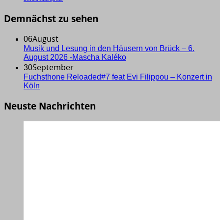
Demnächst zu sehen
August
06
Musik und Lesung in den Häusern von Brück – 6.
August 2026 -Mascha Kaléko
September
30
Fuchsthone Reloaded#7 feat Evi Filippou – Konzert in
Köln
Neuste Nachrichten