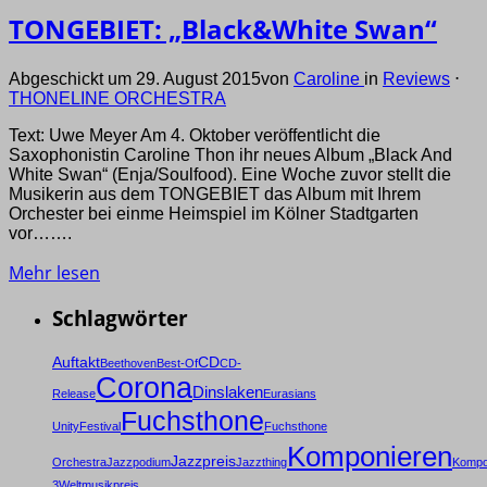
TONGEBIET: „Black&White Swan“
Abgeschickt um 29. August 2015
von
Caroline
in
Reviews
⋅
THONELINE ORCHESTRA
Text: Uwe Meyer Am 4. Oktober veröffentlicht die
Saxophonistin Caroline Thon ihr neues Album „Black And
White Swan“ (Enja/Soulfood). Eine Woche zuvor stellt die
Musikerin aus dem TONGEBIET das Album mit Ihrem
Orchester bei einme Heimspiel im Kölner Stadtgarten
vor…….
Mehr lesen
Schlagwörter
Auftakt
CD
Beethoven
Best-Of
CD-
Corona
Dinslaken
Release
Eurasians
Fuchsthone
Unity
Festival
Fuchsthone
Komponieren
Jazzpreis
Orchestra
Jazzpodium
Jazzthing
Kompo
3
Weltmusikpreis