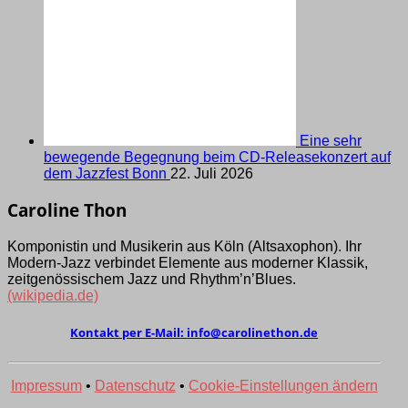
Eine sehr
bewegende Begegnung beim CD-Releasekonzert auf
dem Jazzfest Bonn
22. Juli 2026
Caroline Thon
Komponistin und Musikerin aus Köln (Alt­saxo­phon). Ihr
Modern-Jazz verbindet Elemen­te aus moder­ner Klassik,
zeit­genös­sischem Jazz und Rhythm’­n’Blues.
(wikipedia.de)
Kontakt per E-Mail:
ed.nohtenilorac@ofni
Impressum
•
Datenschutz
•
Cookie-Einstellungen ändern