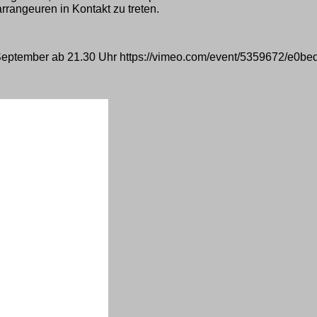
rangeuren in Kontakt zu treten.
September ab 21.30 Uhr https://vimeo.com/event/5359672/e0b