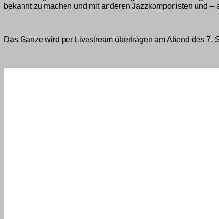
bekannt zu machen und mit anderen Jazzkomponisten und – ar
Das Ganze wird per Livestream übertragen am Abend des 7. 