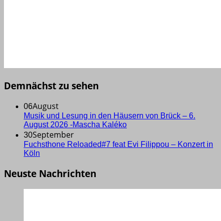
Demnächst zu sehen
August
06
Musik und Lesung in den Häusern von Brück – 6.
August 2026 -Mascha Kaléko
September
30
Fuchsthone Reloaded#7 feat Evi Filippou – Konzert in
Köln
Neuste Nachrichten