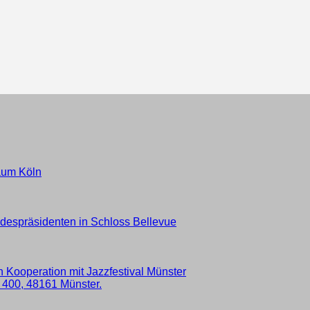
aum Köln
despräsidenten in Schloss Bellevue
 Kooperation mit Jazzfestival Münster
 400, 48161 Münster.