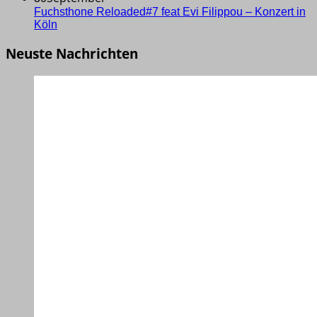
Fuchsthone Reloaded#7 feat Evi Filippou – Konzert in
Köln
Neuste Nachrichten