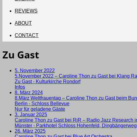
REVIEWS
ABOUT
CONTACT
Zu Gast
5. November 2022
5.November 2022 – Caroline Thon zu Gast bei Klang R
Zu Gast
-
Kulturkirche Rondorf
Infos
8. März 2024
8.März Weltfrauentag – Caroline Thon zu Gast beim Bun
Berlin
-
Schloss Bellevue
Nur für geladene Gäste
3. Januar 2025
Caroline Thon zu Gast bei RjR – Radio Jazz Research in
Münster
-
Parkhotel Schloss Hohenfeld, Dingbängerweg
26. März 2025
Caroline Thon zu Gast bei Blue Art Orchestra