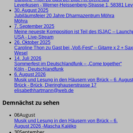
Leverkusen
-
Werner-Heissenberg-Strasse 1, 58381 Le
30. August 2025
Jubiläumsfeier 20 Jahre Dharmazentrum Möhra
Möhra
7. September 2025
Meine neueste Komposition ist Teil des ISJAC – Launc
USA
-
Live-Stream
26. Oktober 2025
Caroline Thon zu Gast bei „Voß-Fest“ – Gitarre x 2 + Sa
Wesel
14. Juli 2026
Sommerfest im Deutschlandfunk – „Come together“
Köln
-
Deutschlandfunk
6. August 2026
Musik und Lesung in den Häusern von Brück – 6. Augus
Brück
-
Brück, Dieringhauserstrasse 17
ed.bew@nnamtrahhtebasile
Demnächst zu sehen
August
06
Musik und Lesung in den Häusern von Brück – 6.
August 2026 -Mascha Kaléko
September
30