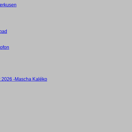
verkusen
hpad
xofon
t 2026 -Mascha Kaléko