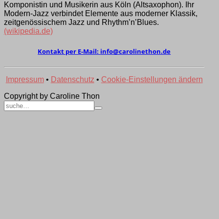
Komponistin und Musikerin aus Köln (Alt­saxo­phon). Ihr
Modern-Jazz verbindet Elemen­te aus moder­ner Klassik,
zeit­genös­sischem Jazz und Rhythm’­n’Blues.
(wikipedia.de)
Kontakt per E-Mail:
ed.nohtenilorac@ofni
Impressum
•
Datenschutz
•
Cookie-Einstellungen ändern
Copyright by Caroline Thon