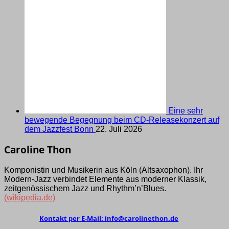
Eine sehr
bewegende Begegnung beim CD-Releasekonzert auf
dem Jazzfest Bonn
22. Juli 2026
Caroline Thon
Komponistin und Musikerin aus Köln (Alt­saxo­phon). Ihr
Modern-Jazz verbindet Elemen­te aus moder­ner Klassik,
zeit­genös­sischem Jazz und Rhythm’­n’Blues.
(wikipedia.de)
Kontakt per E-Mail:
ed.nohtenilorac@ofni