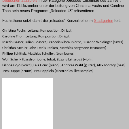
Deutschen Jazzpreis
in der Kategorie „Grosses Ensemble des Jahres“,
wird am 11.Dezember unter der Leitung von Christina Fuchs und Caroline
Thon sein neues Programm „Reloaded #3“ präsentieren.
Fuchsthone setzt damit die „reloaded“-Konzertreihe im
Stadtgarten
fort.
Christina Fuchs (Leitung, Komposition, Dirigat)
Caroline Thon (Leitung, Komposition, Dirigat)
Martin Gasser
, Julian Bossert,
Francois Ribeaupierre
, Susanne Weidinger (saxes)
Christian Mehler,
John-Denis Renken
, Matthias Bergmann (trumpets)
Philipp Schittek, Matthias Schuller, (trombones)
Wolf Schenk (basstrombone, tuba), Zuzana Leharovà (violin)
Filippa Gojo (voice), Laia Genc (piano), Andreas Wahl (guitar), Alex Morsey (bass)
Jens Düppe (drums), Eva Pöpplein (electronics, live samples)