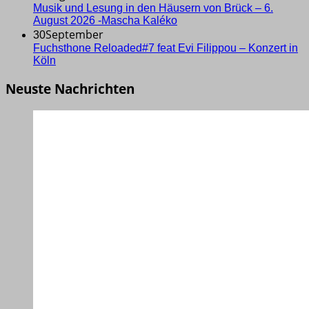
Musik und Lesung in den Häusern von Brück – 6.
August 2026 -Mascha Kaléko
September
30
Fuchsthone Reloaded#7 feat Evi Filippou – Konzert in
Köln
Neuste Nachrichten