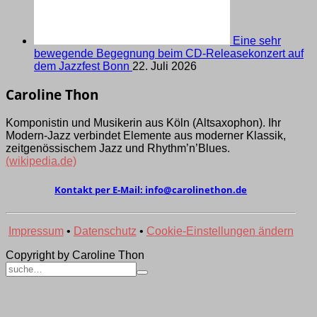
Eine sehr
bewegende Begegnung beim CD-Releasekonzert auf
dem Jazzfest Bonn
22. Juli 2026
Caroline Thon
Komponistin und Musikerin aus Köln (Alt­saxo­phon). Ihr
Modern-Jazz verbindet Elemen­te aus moder­ner Klassik,
zeit­genös­sischem Jazz und Rhythm’­n’Blues.
(wikipedia.de)
Kontakt per E-Mail:
ed.nohtenilorac@ofni
Impressum
•
Datenschutz
•
Cookie-Einstellungen ändern
Copyright by Caroline Thon