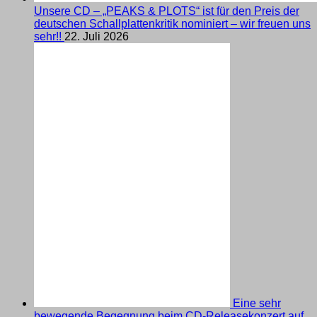
Unsere CD – „PEAKS & PLOTS“ ist für den Preis der
deutschen Schallplattenkritik nominiert – wir freuen uns
sehr!!
22. Juli 2026
Eine sehr
bewegende Begegnung beim CD-Releasekonzert auf