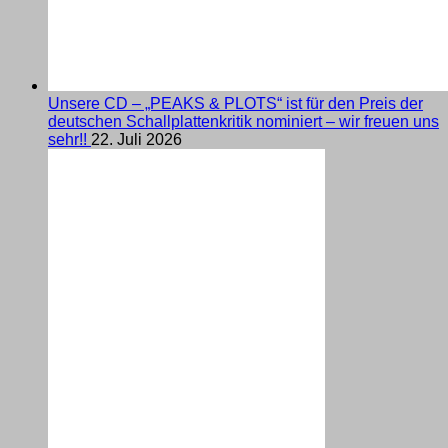
Unsere CD – „PEAKS & PLOTS“ ist für den Preis der
deutschen Schallplattenkritik nominiert – wir freuen uns
sehr!!
22. Juli 2026