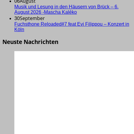
August
06
Musik und Lesung in den Häusern von Brück – 6.
August 2026 -Mascha Kaléko
September
30
Fuchsthone Reloaded#7 feat Evi Filippou – Konzert in
Köln
Neuste Nachrichten