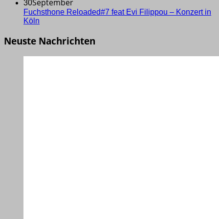
September
30
Fuchsthone Reloaded#7 feat Evi Filippou – Konzert in
Köln
Neuste Nachrichten