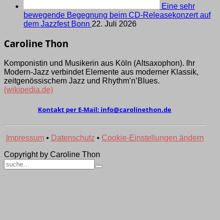
Eine sehr
bewegende Begegnung beim CD-Releasekonzert auf
dem Jazzfest Bonn
22. Juli 2026
Caroline Thon
Komponistin und Musikerin aus Köln (Alt­saxo­phon). Ihr
Modern-Jazz verbindet Elemen­te aus moder­ner Klassik,
zeit­genös­sischem Jazz und Rhythm’­n’Blues.
(wikipedia.de)
Kontakt per E-Mail:
ed.nohtenilorac@ofni
Impressum
•
Datenschutz
•
Cookie-Einstellungen ändern
Copyright by Caroline Thon