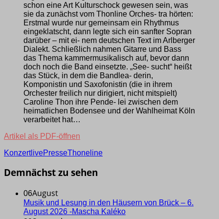
schon eine Art Kulturschock gewesen sein, was
sie da zunächst vom Thonline Orches- tra hörten:
Erstmal wurde nur gemeinsam ein Rhythmus
eingeklatscht, dann legte sich ein sanfter Sopran
darüber – mit ei- nem deutschen Text im Arlberger
Dialekt. Schließlich nahmen Gitarre und Bass
das Thema kammermusikalisch auf, bevor dann
doch noch die Band einsetzte. „See- sucht“ heißt
das Stück, in dem die Bandlea- derin,
Komponistin und Saxofonistin (die in ihrem
Orchester freilich nur dirigiert, nicht mitspielt)
Caroline Thon ihre Pende- lei zwischen dem
heimatlichen Bodensee und der Wahlheimat Köln
verarbeitet hat…
Artikel als PDF-öffnen
Konzert
live
Presse
Thoneline
Demnächst zu sehen
August
06
Musik und Lesung in den Häusern von Brück – 6.
August 2026 -Mascha Kaléko